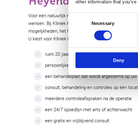
Heyendael?
other information that you’ve
Voor een natuurlijk resultaat is het belangrijk dat voo
Consent
wensen. Bij Kliniek Heyendael bespreekt u uw wensen me
Necessary
Selection
mogelijkheden, het herstel en het te verwachten result
U kiest voor Kliniek Heyendael vanwege:
ruim 20 jaar ervaring met borstchirurgie
Deny
persoonlijke begeleiding door de plastisch chi
een behandelplan dat wordt afgestemd op uw
consult, behandeling en controles op één locat
meerdere controleafspraken na de operatie
een 24/7 spoedlijn met arts of achterwacht
een gratis en vrijblijvend consult