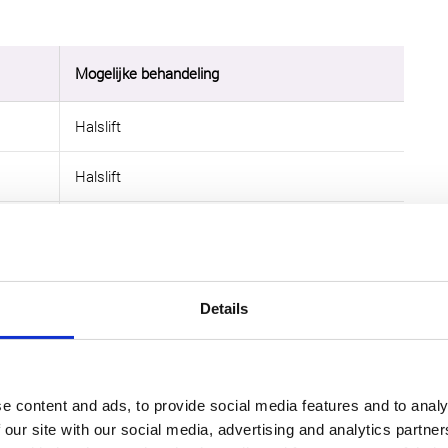
Mogelijke behandeling
Halslift
Halslift
Liposuctie van hals of kaaklijn
Halslift met liposuctie
Details
Facelift met halslift
n halslift bij Kliniek
e content and ads, to provide social media features and to analy
 our site with our social media, advertising and analytics partn