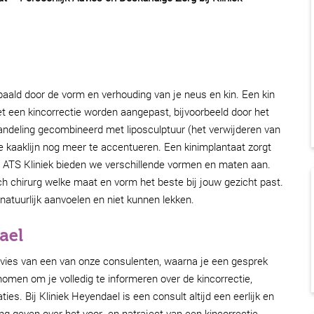
epaald door de vorm en verhouding van je neus en kin. Een kin
met een kincorrectie worden aangepast, bijvoorbeeld door het
ndeling gecombineerd met liposculptuur (het verwijderen van
de kaaklijn nog meer te accentueren. Een kinimplantaat zorgt
Bij ATS Kliniek bieden we verschillende vormen en maten aan.
h chirurg welke maat en vorm het beste bij jouw gezicht past.
natuurlijk aanvoelen en niet kunnen lekken.
ael
dvies van een van onze consulenten, waarna je een gesprek
nomen om je volledig te informeren over de kincorrectie,
ties. Bij Kliniek Heyendael is een consult altijd een eerlijk en
ing geven over het voor- en natraject van een kincorrectie.