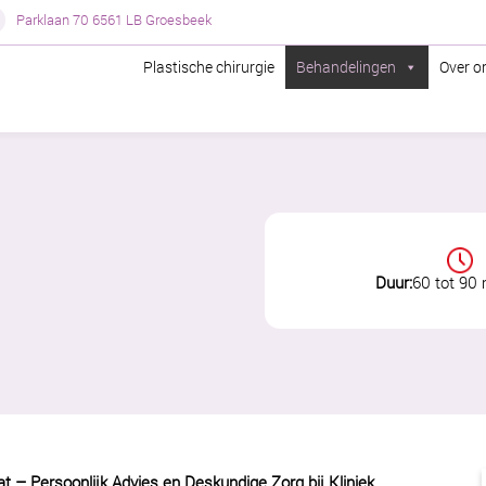
Parklaan 70 6561 LB Groesbeek
Plastische chirurgie
Behandelingen
Over o
Duur:
60 tot 90 
t – Persoonlijk Advies en Deskundige Zorg bij Kliniek