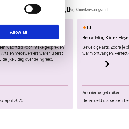
9,0
★
bij Kliniekervaringen.nl
★
10
Allow all
jke uitleg en zeer tevreden
Beoordeling Kliniek Heye
en wachttijd voor intake gesprek en
Geweldige arts. Zodra je 
 Arts en medewerkers waren uiterst
warm ontvangen. Perfectie e
Duidelijke uitleg over de ingreep.
Anonieme gebruiker
p: april 2025
Behandeld op: septembe