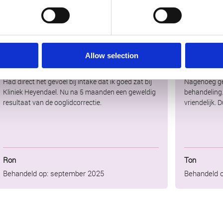
★
9,0
★
10
Allow selection
Beoordeling Kliniek Heyendael
Zeer duideli
Had direct het gevoel bij intake dat ik goed zat bij
Nagenoeg ge
Kliniek Heyendael. Nu na 5 maanden een geweldig
behandeling.
resultaat van de ooglidcorrectie.
vriendelijk. 
Ron
Ton
Behandeld op: september 2025
Behandeld o