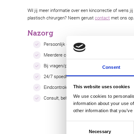
Wil jij meer informatie over een kincorrectie of wens ji
plastisch chirurgen? Neem gerust
contact
met ons op
Nazorg
Persoonlijk contact met plastisch chirurgen 
Meerdere controle afspraken.
Bij vragen/pijnklachten contact telefonisch en 
Consent
24/7 spoedlijn aanwezig met arts of achterwa
Eindcontrole met behandelend chirurg.
This website uses cookies
We use cookies to personalis
Consult, behandeling en controles op één locat
information about your use of
other information that you’ve
Consent
Necessary
Selection