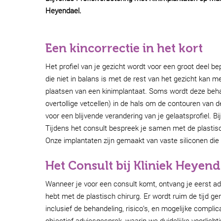
Heyendael.
Een kincorrectie in het kort
Het profiel van je gezicht wordt voor een groot deel b
die niet in balans is met de rest van het gezicht kan 
plaatsen van een kinimplantaat. Soms wordt deze beha
overtollige vetcellen) in de hals om de contouren van 
voor een blijvende verandering van je gelaatsprofiel. 
Tijdens het consult bespreek je samen met de plastisc
Onze implantaten zijn gemaakt van vaste siliconen die 
Het Consult bij Kliniek Heyend
Wanneer je voor een consult komt, ontvang je eerst a
hebt met de plastisch chirurg. Er wordt ruim de tijd ge
inclusief de behandeling, risico’s, en mogelijke complica
objectief adviesgesprek, waarin we duidelijke voorlicht