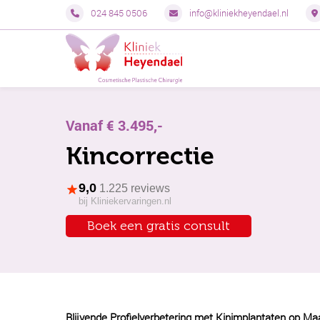
024 845 0506
info@kliniekheyendael.nl
Vanaf € 3.495,-
Kincorrectie
9,0
1.225 reviews
bij Kliniekervaringen.nl
Boek een gratis consult
Blijvende Profielverbetering met Kinimplantaten op Maa